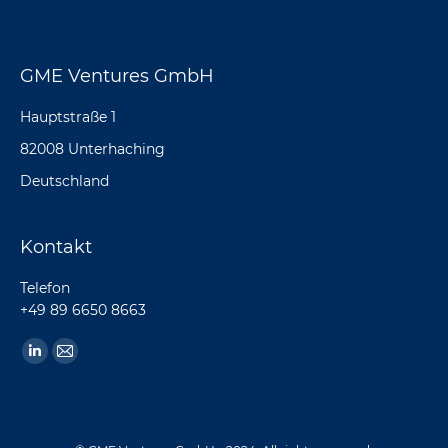
GME Ventures GmbH
Hauptstraße 1
82008 Unterhaching
Deutschland
Kontakt
Telefon
+49 89 6650 8663
Finden Sie uns auf:
Linkedin
E-
page
Mail
opens
page
in
opens