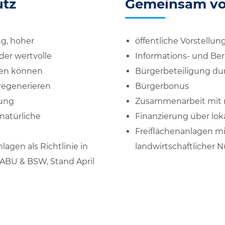
utz
Gemeinsam vo
g, hoher
öffentliche Vorstellun
der wertvolle
Informations- und Be
den können
Bürgerbeteiligung d
regenerieren
Bürgerbonus
tung
Zusammenarbeit mit 
natürliche
Finanzierung über lo
Freiflächenanlagen mi
anlagen
als Richtlinie in
landwirtschaftlicher 
BU & BSW, Stand April