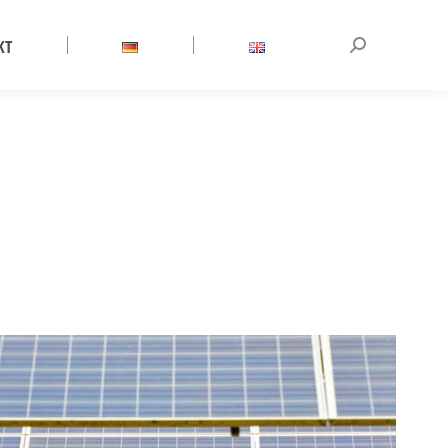
KT
Search: