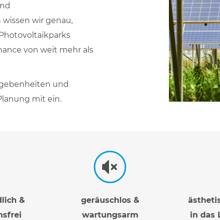
und
wissen wir genau,
Photovoltaikparks
ance von weit mehr als
Gegebenheiten und
lanung mit ein.
lich &
geräuschlos &
ästheti
sfrei
wartungsarm
in das 