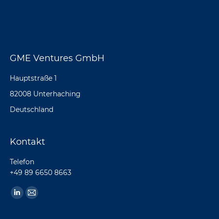
GME Ventures GmbH
Hauptstraße 1
82008 Unterhaching
Deutschland
Kontakt
Telefon
+49 89 6650 8663
Finden Sie uns auf:
Linkedin
E-
page
Mail