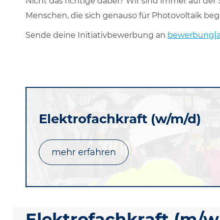
Nicht das richtige dabei? Wir sind immer auf de
Menschen, die sich genauso für Photovoltaik bege
Sende deine Initiativbewerbung an
bewerbung[
Elektrofachkraft (w/m/d)
mehr erfahren
Elektrofachkraft (m/w