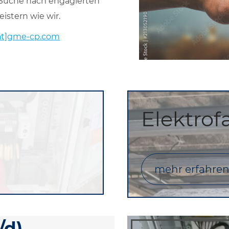
r Suche nach engagierten
istern wie wir.
at]gme-cp.com
Elektrof
mehr erfahre
/d)