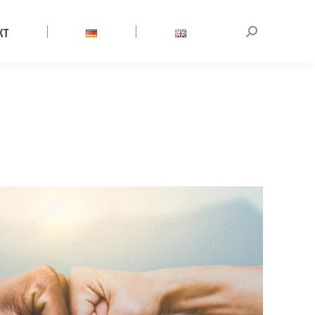
KT
Search: