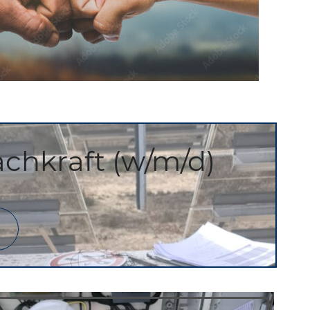
achkraft (w/m/d)
n